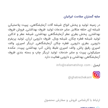
سایه گستران سلامت ایرانیان
در زمینه تولید و پخش انواع شیشه آلات آزمایشگاهی، پیپت پلاستیکی
شیشه ای, حلقه متالایز, سایر خدمات تولید ظروف بهداشتی, فروش ظروف
بهداشتی, پخش بطری عطر آزمایشگاهی بهداشتی, شیشه عطر و ادکلن,
تولید شیشه قطره چکان, شیشه ویال, ظروف دارویی ارزان, تولید پریفرم
دارویی, بطری دارویی, قطره چکان آزمایشگاهی, تریگر اسپری, والف
اسپری رقیق پاش, والف اسپری غلیظ پاش, کپ بهداشتی پیپت, مکنده
سیلیکونی پیپت و سایر خدمات تولید تریگر چاپ و بسته بندی ظروف
آزمایشگاهی بهداشتی و دارویی فعالیت دارد.
ایمیل :
info@salamatshop.com
ghatrechekan7@
ارتباط با کارشناس فروش و سفارش محصول