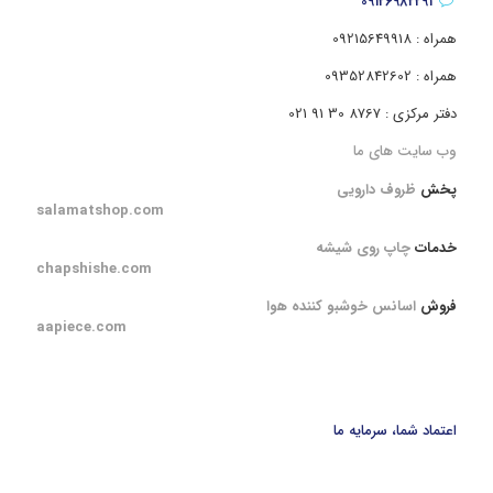
09126982291
همراه : 09215649918
همراه : 09352842602
دفتر مرکزی : 8767 30 91 021
وب سایت های ما
پخش
ظروف دارویی
salamatshop.com
خدمات
چاپ روی شیشه
chapshishe.com
فروش
اسانس خوشبو کننده هوا
aapiece.com
اعتماد شما، سرمایه ما