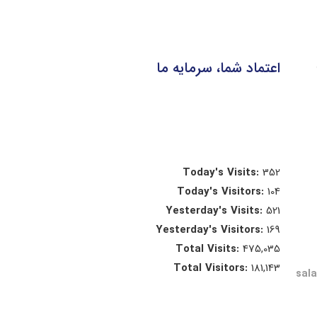
اعتماد شما، سرمایه ما
Today's Visits:
352
Today's Visitors:
104
Yesterday's Visits:
521
Yesterday's Visitors:
169
Total Visits:
475,035
Total Visitors:
181,143
sal