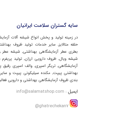
سایه گستران سلامت ایرانیان
در زمینه تولید و پخش انواع شیشه آلات آزمای
حلقه متالایز, سایر خدمات تولید ظروف بهد
بطری عطر آزمایشگاهی بهداشتی, شیشه عطر و 
شیشه ویال, ظروف دارویی ارزان, تولید پریفرم 
آزمایشگاهی, تریگر اسپری, والف اسپری رقیق 
بهداشتی پیپت, مکنده سیلیکونی پیپت و سایر 
بندی ظروف آزمایشگاهی بهداشتی و دارویی فعالی
ایمیل :
info@salamatshop.com
ghatrechekan7@