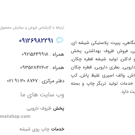
ارتباط با کارشناس فروش و سفارش محصول
09126982291
شگاهی، پیپت پلاستیکی شیشه ای,
اشتی, فروش ظروف بهداشتی, پخش
همراه : 09215649918
ادکلن, تولید شیشه قطره چکان,
دارویی, بطری دارویی, قطره چکان
همراه : 09352842602
پاش, والف اسپری غلیظ پاش, کپ
دفتر مرکزی : 8767 30 91 021
خدمات تولید تریگر چاپ و بسته
ت دارد.
وب سایت های ما
پخش
ظروف دارویی
amatshop.com
خدمات
چاپ روی شیشه