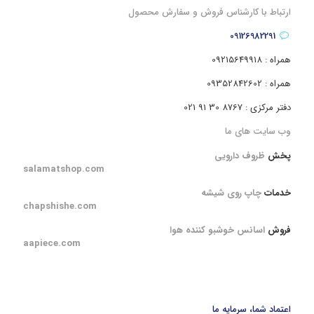
ارتباط با کارشناس فروش و سفارش محصول
09126982291
همراه : 09215649918
همراه : 09352842602
دفتر مرکزی : 8767 30 91 021
وب سایت های ما
پخش
ظروف دارویی
salamatshop.com
خدمات
چاپ روی شیشه
chapshishe.com
فروش
اسانس خوشبو کننده هوا
aapiece.com
اعتماد شما، سرمایه ما