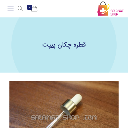
0
قطره چکان پیپت