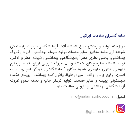
سایه گستران سلامت ایرانیان
در زمینه تولید و پخش انواع شیشه آلات آزمایشگاهی، پیپت پلاستیکی
شیشه ای, حلقه متالایز, سایر خدمات تولید ظروف بهداشتی, فروش ظروف
بهداشتی, پخش بطری عطر آزمایشگاهی بهداشتی, شیشه عطر و ادکلن,
تولید شیشه قطره چکان, شیشه ویال, ظروف دارویی ارزان, تولید پریفرم
دارویی, بطری دارویی, قطره چکان آزمایشگاهی, تریگر اسپری, والف
اسپری رقیق پاش, والف اسپری غلیظ پاش, کپ بهداشتی پیپت, مکنده
سیلیکونی پیپت و سایر خدمات تولید تریگر چاپ و بسته بندی ظروف
آزمایشگاهی بهداشتی و دارویی فعالیت دارد.
ایمیل :
info@salamatshop.com
ghatrechekan7@