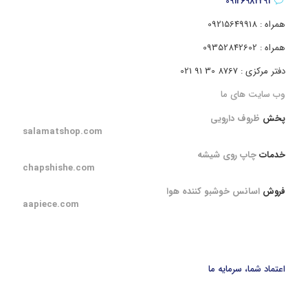
09126982291
همراه : 09215649918
همراه : 09352842602
دفتر مرکزی : 8767 30 91 021
وب سایت های ما
پخش
ظروف دارویی
salamatshop.com
خدمات
چاپ روی شیشه
chapshishe.com
فروش
اسانس خوشبو کننده هوا
aapiece.com
اعتماد شما، سرمایه ما