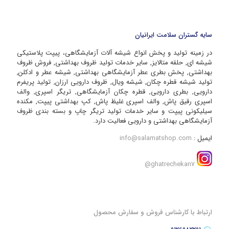
سایه گستران سلامت ایرانیان
در زمینه تولید و پخش انواع شیشه آلات آزمایشگاهی، پیپت پلاستیکی
شیشه ای, حلقه متالایز, سایر خدمات تولید ظروف بهداشتی, فروش ظروف
بهداشتی, پخش بطری عطر آزمایشگاهی بهداشتی, شیشه عطر و ادکلن,
تولید شیشه قطره چکان, شیشه ویال, ظروف دارویی ارزان, تولید پریفرم
دارویی, بطری دارویی, قطره چکان آزمایشگاهی, تریگر اسپری, والف
اسپری رقیق پاش, والف اسپری غلیظ پاش, کپ بهداشتی پیپت, مکنده
سیلیکونی پیپت و سایر خدمات تولید تریگر چاپ و بسته بندی ظروف
آزمایشگاهی بهداشتی و دارویی فعالیت دارد.
ایمیل :
info@salamatshop.com
ghatrechekan7@
ارتباط با کارشناس فروش و سفارش محصول