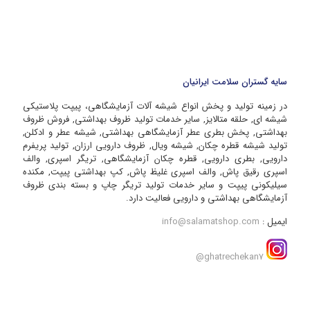
سایه گستران سلامت ایرانیان
در زمینه تولید و پخش انواع شیشه آلات آزمایشگاهی، پیپت پلاستیکی
شیشه ای, حلقه متالایز, سایر خدمات تولید ظروف بهداشتی, فروش ظروف
بهداشتی, پخش بطری عطر آزمایشگاهی بهداشتی, شیشه عطر و ادکلن,
تولید شیشه قطره چکان, شیشه ویال, ظروف دارویی ارزان, تولید پریفرم
دارویی, بطری دارویی, قطره چکان آزمایشگاهی, تریگر اسپری, والف
اسپری رقیق پاش, والف اسپری غلیظ پاش, کپ بهداشتی پیپت, مکنده
سیلیکونی پیپت و سایر خدمات تولید تریگر چاپ و بسته بندی ظروف
آزمایشگاهی بهداشتی و دارویی فعالیت دارد.
ایمیل :
info@salamatshop.com
ghatrechekan7@