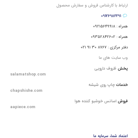
ارتباط با کارشناس فروش و سفارش محصول
09126982291
همراه : 09215649918
همراه : 09352842602
دفتر مرکزی : 8767 30 91 021
وب سایت های ما
پخش
ظروف دارویی
salamatshop.com
خدمات
چاپ روی شیشه
chapshishe.com
فروش
اسانس خوشبو کننده هوا
aapiece.com
اعتماد شما، سرمایه ما