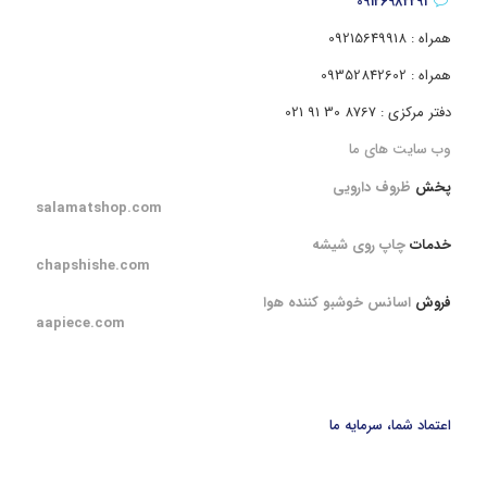
09126982291
همراه : 09215649918
همراه : 09352842602
دفتر مرکزی : 8767 30 91 021
وب سایت های ما
پخش
ظروف دارویی
salamatshop.com
خدمات
چاپ روی شیشه
chapshishe.com
فروش
اسانس خوشبو کننده هوا
aapiece.com
اعتماد شما، سرمایه ما