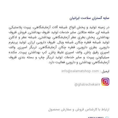
سایه گستران سلامت ایرانیان
در زمینه تولید و پخش انواع شیشه آلات آزمایشگاهی، پیپت پلاستیکی
شیشه ای, حلقه متالایز, سایر خدمات تولید ظروف بهداشتی, فروش ظروف
بهداشتی, پخش بطری عطر آزمایشگاهی بهداشتی, شیشه عطر و ادکلن,
تولید شیشه قطره چکان, شیشه ویال, ظروف دارویی ارزان, تولید پریفرم
دارویی, بطری دارویی, قطره چکان آزمایشگاهی, تریگر اسپری, والف
اسپری رقیق پاش, والف اسپری غلیظ پاش, کپ بهداشتی پیپت, مکنده
سیلیکونی پیپت و سایر خدمات تولید تریگر چاپ و بسته بندی ظروف
آزمایشگاهی بهداشتی و دارویی فعالیت دارد.
ایمیل :
info@salamatshop.com
ghatrechekan7@
ارتباط با کارشناس فروش و سفارش محصول