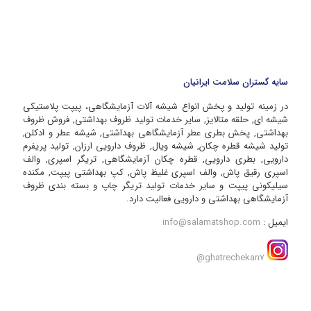
سایه گستران سلامت ایرانیان
در زمینه تولید و پخش انواع شیشه آلات آزمایشگاهی، پیپت پلاستیکی
شیشه ای, حلقه متالایز, سایر خدمات تولید ظروف بهداشتی, فروش ظروف
بهداشتی, پخش بطری عطر آزمایشگاهی بهداشتی, شیشه عطر و ادکلن,
تولید شیشه قطره چکان, شیشه ویال, ظروف دارویی ارزان, تولید پریفرم
دارویی, بطری دارویی, قطره چکان آزمایشگاهی, تریگر اسپری, والف
اسپری رقیق پاش, والف اسپری غلیظ پاش, کپ بهداشتی پیپت, مکنده
سیلیکونی پیپت و سایر خدمات تولید تریگر چاپ و بسته بندی ظروف
آزمایشگاهی بهداشتی و دارویی فعالیت دارد.
ایمیل :
info@salamatshop.com
ghatrechekan7@