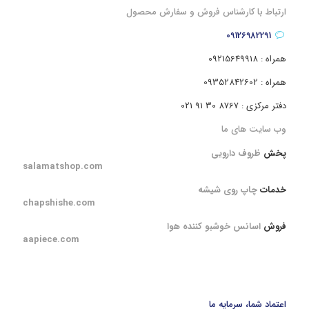
ارتباط با کارشناس فروش و سفارش محصول
09126982291
همراه : 09215649918
همراه : 09352842602
دفتر مرکزی : 8767 30 91 021
وب سایت های ما
پخش
ظروف دارویی
salamatshop.com
خدمات
چاپ روی شیشه
chapshishe.com
فروش
اسانس خوشبو کننده هوا
aapiece.com
اعتماد شما، سرمایه ما