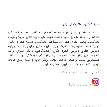
سایه گستران سلامت ایرانیان
در زمینه تولید و پخش انواع شیشه آلات آزمایشگاهی، پیپت پلاستیکی
شیشه ای, حلقه متالایز, سایر خدمات تولید ظروف بهداشتی, فروش ظروف
بهداشتی, پخش بطری عطر آزمایشگاهی بهداشتی, شیشه عطر و ادکلن,
تولید شیشه قطره چکان, شیشه ویال, ظروف دارویی ارزان, تولید پریفرم
دارویی, بطری دارویی, قطره چکان آزمایشگاهی, تریگر اسپری, والف
اسپری رقیق پاش, والف اسپری غلیظ پاش, کپ بهداشتی پیپت, مکنده
سیلیکونی پیپت و سایر خدمات تولید تریگر چاپ و بسته بندی ظروف
آزمایشگاهی بهداشتی و دارویی فعالیت دارد.
ایمیل :
info@salamatshop.com
ghatrechekan7@