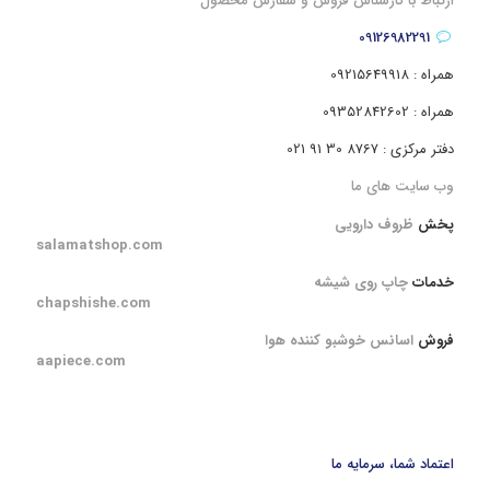
ارتباط با کارشناس فروش و سفارش محصول
09126982291
همراه : 09215649918
همراه : 09352842602
دفتر مرکزی : 8767 30 91 021
وب سایت های ما
پخش
ظروف دارویی
salamatshop.com
خدمات
چاپ روی شیشه
chapshishe.com
فروش
اسانس خوشبو کننده هوا
aapiece.com
اعتماد شما، سرمایه ما