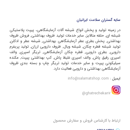
سایه گستران سلامت ایرانیان
در زمینه تولید و پخش انواع شیشه آلات آزمایشگاهی، پیپت پلاستیکی
شیشه ای, حلقه متالایز, سایر خدمات تولید ظروف بهداشتی, فروش ظروف
بهداشتی, پخش بطری عطر آزمایشگاهی بهداشتی, شیشه عطر و ادکلن,
تولید شیشه قطره چکان, شیشه ویال, ظروف دارویی ارزان, تولید پریفرم
دارویی, بطری دارویی, قطره چکان آزمایشگاهی, تریگر اسپری, والف
اسپری رقیق پاش, والف اسپری غلیظ پاش, کپ بهداشتی پیپت, مکنده
سیلیکونی پیپت و سایر خدمات تولید تریگر چاپ و بسته بندی ظروف
آزمایشگاهی بهداشتی و دارویی فعالیت دارد.
ایمیل :
info@salamatshop.com
ghatrechekan7@
ارتباط با کارشناس فروش و سفارش محصول