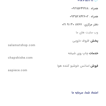
09126982291
همراه : 09215649918
همراه : 09352842602
دفتر مرکزی : 8767 30 91 021
وب سایت های ما
پخش
ظروف دارویی
salamatshop.com
خدمات
چاپ روی شیشه
chapshishe.com
فروش
اسانس خوشبو کننده هوا
aapiece.com
اعتماد شما، سرمایه ما