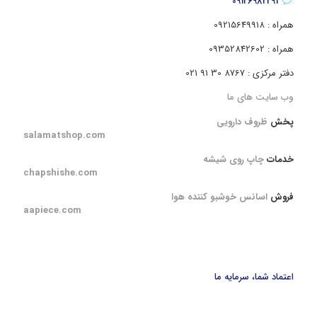
09126982291
همراه : 09215649918
همراه : 09352842602
دفتر مرکزی : 8767 30 91 021
وب سایت های ما
پخش
ظروف دارویی
salamatshop.com
خدمات
چاپ روی شیشه
chapshishe.com
فروش
اسانس خوشبو کننده هوا
aapiece.com
اعتماد شما، سرمایه ما