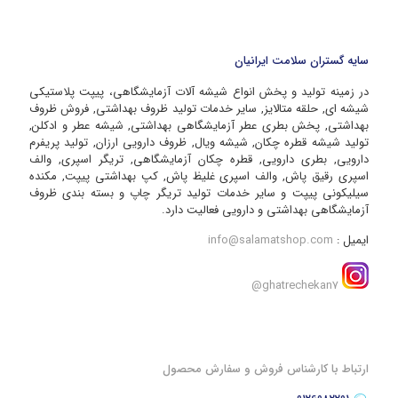
سایه گستران سلامت ایرانیان
در زمینه تولید و پخش انواع شیشه آلات آزمایشگاهی، پیپت پلاستیکی
شیشه ای, حلقه متالایز, سایر خدمات تولید ظروف بهداشتی, فروش ظروف
بهداشتی, پخش بطری عطر آزمایشگاهی بهداشتی, شیشه عطر و ادکلن,
تولید شیشه قطره چکان, شیشه ویال, ظروف دارویی ارزان, تولید پریفرم
دارویی, بطری دارویی, قطره چکان آزمایشگاهی, تریگر اسپری, والف
اسپری رقیق پاش, والف اسپری غلیظ پاش, کپ بهداشتی پیپت, مکنده
سیلیکونی پیپت و سایر خدمات تولید تریگر چاپ و بسته بندی ظروف
آزمایشگاهی بهداشتی و دارویی فعالیت دارد.
ایمیل :
info@salamatshop.com
ghatrechekan7@
ارتباط با کارشناس فروش و سفارش محصول