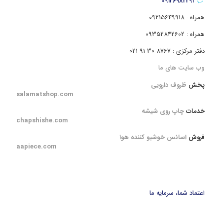
09126982291
همراه : 09215649918
همراه : 09352842602
دفتر مرکزی : 8767 30 91 021
وب سایت های ما
پخش
ظروف دارویی
salamatshop.com
خدمات
چاپ روی شیشه
chapshishe.com
فروش
اسانس خوشبو کننده هوا
aapiece.com
اعتماد شما، سرمایه ما