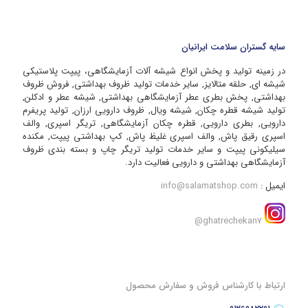
سایه گستران سلامت ایرانیان
در زمینه تولید و پخش انواع شیشه آلات آزمایشگاهی، پیپت پلاستیکی
شیشه ای, حلقه متالایز, سایر خدمات تولید ظروف بهداشتی, فروش ظروف
بهداشتی, پخش بطری عطر آزمایشگاهی بهداشتی, شیشه عطر و ادکلن,
تولید شیشه قطره چکان, شیشه ویال, ظروف دارویی ارزان, تولید پریفرم
دارویی, بطری دارویی, قطره چکان آزمایشگاهی, تریگر اسپری, والف
اسپری رقیق پاش, والف اسپری غلیظ پاش, کپ بهداشتی پیپت, مکنده
سیلیکونی پیپت و سایر خدمات تولید تریگر چاپ و بسته بندی ظروف
آزمایشگاهی بهداشتی و دارویی فعالیت دارد.
ایمیل :
info@salamatshop.com
ghatrechekan7@
ارتباط با کارشناس فروش و سفارش محصول