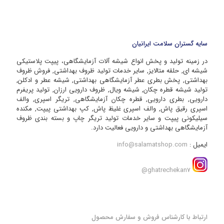
سایه گستران سلامت ایرانیان
در زمینه تولید و پخش انواع شیشه آلات آزمایشگاهی، پیپت پلاستیکی
شیشه ای, حلقه متالایز, سایر خدمات تولید ظروف بهداشتی, فروش ظروف
بهداشتی, پخش بطری عطر آزمایشگاهی بهداشتی, شیشه عطر و ادکلن,
تولید شیشه قطره چکان, شیشه ویال, ظروف دارویی ارزان, تولید پریفرم
دارویی, بطری دارویی, قطره چکان آزمایشگاهی, تریگر اسپری, والف
اسپری رقیق پاش, والف اسپری غلیظ پاش, کپ بهداشتی پیپت, مکنده
سیلیکونی پیپت و سایر خدمات تولید تریگر چاپ و بسته بندی ظروف
آزمایشگاهی بهداشتی و دارویی فعالیت دارد.
ایمیل :
info@salamatshop.com
ghatrechekan7@
ارتباط با کارشناس فروش و سفارش محصول