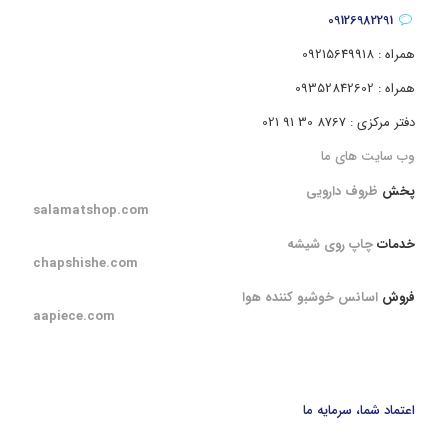
09126982291
همراه : 09215649918
همراه : 09352842602
دفتر مرکزی : 8767 30 91 021
وب سایت های ما
پخش
ظروف دارویی
salamatshop.com
خدمات
چاپ روی شیشه
chapshishe.com
فروش
اسانس خوشبو کننده هوا
aapiece.com
اعتماد شما، سرمایه ما