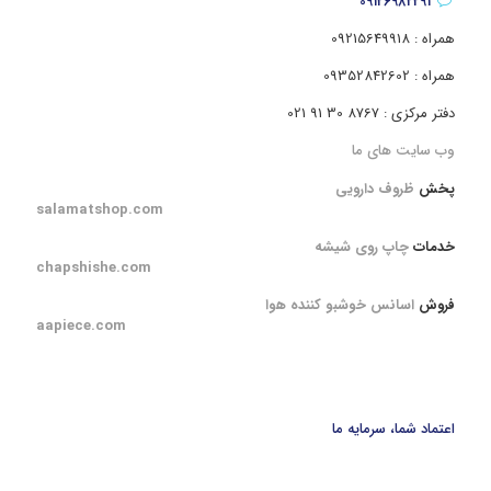
09126982291
همراه : 09215649918
همراه : 09352842602
دفتر مرکزی : 8767 30 91 021
وب سایت های ما
پخش
ظروف دارویی
salamatshop.com
خدمات
چاپ روی شیشه
chapshishe.com
فروش
اسانس خوشبو کننده هوا
aapiece.com
اعتماد شما، سرمایه ما