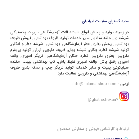
سایه گستران سلامت ایرانیان
در زمینه تولید و پخش انواع شیشه آلات آزمایشگاهی، پیپت پلاستیکی
شیشه ای, حلقه متالایز, سایر خدمات تولید ظروف بهداشتی, فروش ظروف
بهداشتی, پخش بطری عطر آزمایشگاهی بهداشتی, شیشه عطر و ادکلن,
تولید شیشه قطره چکان, شیشه ویال, ظروف دارویی ارزان, تولید پریفرم
دارویی, بطری دارویی, قطره چکان آزمایشگاهی, تریگر اسپری, والف
اسپری رقیق پاش, والف اسپری غلیظ پاش, کپ بهداشتی پیپت, مکنده
سیلیکونی پیپت و سایر خدمات تولید تریگر چاپ و بسته بندی ظروف
آزمایشگاهی بهداشتی و دارویی فعالیت دارد.
ایمیل :
info@salamatshop.com
ghatrechekan7@
ارتباط با کارشناس فروش و سفارش محصول