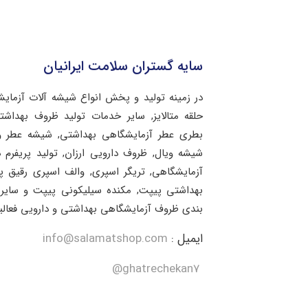
سایه گستران سلامت ایرانیان
در زمینه تولید و پخش انواع شیشه آلات آزمای
حلقه متالایز, سایر خدمات تولید ظروف بهد
بطری عطر آزمایشگاهی بهداشتی, شیشه عطر و 
شیشه ویال, ظروف دارویی ارزان, تولید پریفرم 
آزمایشگاهی, تریگر اسپری, والف اسپری رقیق 
بهداشتی پیپت, مکنده سیلیکونی پیپت و سایر 
بندی ظروف آزمایشگاهی بهداشتی و دارویی فعالی
ایمیل :
info@salamatshop.com
ghatrechekan7@