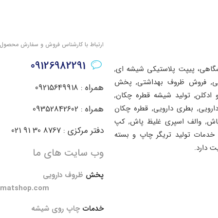
ارتباط با کارشناس فروش و سفارش محصول
09126982291
شگاهی، پیپت پلاستیکی شیشه ای,
اشتی, فروش ظروف بهداشتی, پخش
همراه : 09215649918
ادکلن, تولید شیشه قطره چکان,
دارویی, بطری دارویی, قطره چکان
همراه : 09352842602
پاش, والف اسپری غلیظ پاش, کپ
دفتر مرکزی : 8767 30 91 021
خدمات تولید تریگر چاپ و بسته
ت دارد.
وب سایت های ما
پخش
ظروف دارویی
amatshop.com
خدمات
چاپ روی شیشه