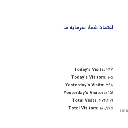
اعتماد شما، سرمایه ما
Today's Visits:
247
Today's Visitors:
105
Yesterday's Visits:
568
Yesterday's Visitors:
151
Total Visits:
474,409
Total Visitors:
180,975
sal