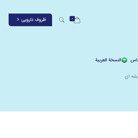
0
ظروف دارویی
اس
النسخة العربية
شه ای