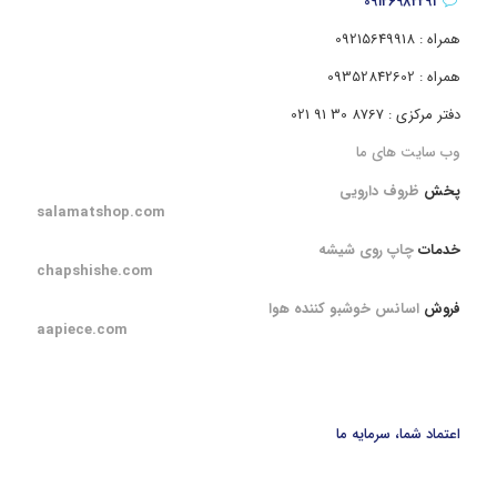
09126982291
همراه : 09215649918
همراه : 09352842602
دفتر مرکزی : 8767 30 91 021
وب سایت های ما
پخش
ظروف دارویی
salamatshop.com
خدمات
چاپ روی شیشه
chapshishe.com
فروش
اسانس خوشبو کننده هوا
aapiece.com
اعتماد شما، سرمایه ما