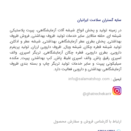
سایه گستران سلامت ایرانیان
در زمینه تولید و پخش انواع شیشه آلات آزمایشگاهی، پیپت پلاستیکی
شیشه ای, حلقه متالایز, سایر خدمات تولید ظروف بهداشتی, فروش ظروف
بهداشتی, پخش بطری عطر آزمایشگاهی بهداشتی, شیشه عطر و ادکلن,
تولید شیشه قطره چکان, شیشه ویال, ظروف دارویی ارزان, تولید پریفرم
دارویی, بطری دارویی, قطره چکان آزمایشگاهی, تریگر اسپری, والف
اسپری رقیق پاش, والف اسپری غلیظ پاش, کپ بهداشتی پیپت, مکنده
سیلیکونی پیپت و سایر خدمات تولید تریگر چاپ و بسته بندی ظروف
آزمایشگاهی بهداشتی و دارویی فعالیت دارد.
ایمیل :
info@salamatshop.com
ghatrechekan7@
ارتباط با کارشناس فروش و سفارش محصول