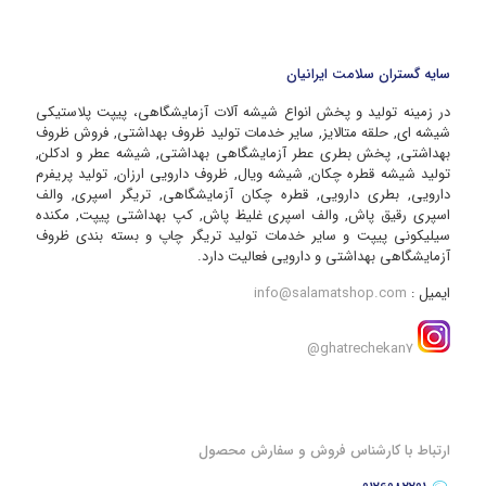
سایه گستران سلامت ایرانیان
در زمینه تولید و پخش انواع شیشه آلات آزمایشگاهی، پیپت پلاستیکی
شیشه ای, حلقه متالایز, سایر خدمات تولید ظروف بهداشتی, فروش ظروف
بهداشتی, پخش بطری عطر آزمایشگاهی بهداشتی, شیشه عطر و ادکلن,
تولید شیشه قطره چکان, شیشه ویال, ظروف دارویی ارزان, تولید پریفرم
دارویی, بطری دارویی, قطره چکان آزمایشگاهی, تریگر اسپری, والف
اسپری رقیق پاش, والف اسپری غلیظ پاش, کپ بهداشتی پیپت, مکنده
سیلیکونی پیپت و سایر خدمات تولید تریگر چاپ و بسته بندی ظروف
آزمایشگاهی بهداشتی و دارویی فعالیت دارد.
ایمیل :
info@salamatshop.com
ghatrechekan7@
ارتباط با کارشناس فروش و سفارش محصول