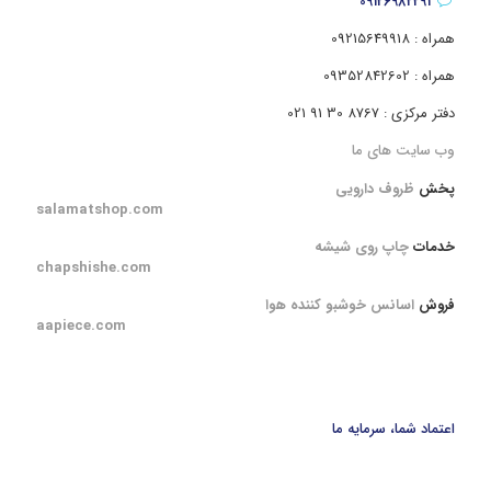
09126982291
همراه : 09215649918
همراه : 09352842602
دفتر مرکزی : 8767 30 91 021
وب سایت های ما
پخش
ظروف دارویی
salamatshop.com
خدمات
چاپ روی شیشه
chapshishe.com
فروش
اسانس خوشبو کننده هوا
aapiece.com
اعتماد شما، سرمایه ما