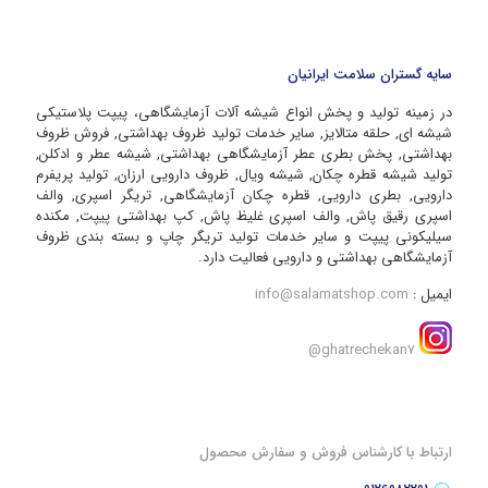
سایه گستران سلامت ایرانیان
در زمینه تولید و پخش انواع شیشه آلات آزمایشگاهی، پیپت پلاستیکی
شیشه ای, حلقه متالایز, سایر خدمات تولید ظروف بهداشتی, فروش ظروف
بهداشتی, پخش بطری عطر آزمایشگاهی بهداشتی, شیشه عطر و ادکلن,
تولید شیشه قطره چکان, شیشه ویال, ظروف دارویی ارزان, تولید پریفرم
دارویی, بطری دارویی, قطره چکان آزمایشگاهی, تریگر اسپری, والف
اسپری رقیق پاش, والف اسپری غلیظ پاش, کپ بهداشتی پیپت, مکنده
سیلیکونی پیپت و سایر خدمات تولید تریگر چاپ و بسته بندی ظروف
آزمایشگاهی بهداشتی و دارویی فعالیت دارد.
ایمیل :
info@salamatshop.com
ghatrechekan7@
ارتباط با کارشناس فروش و سفارش محصول