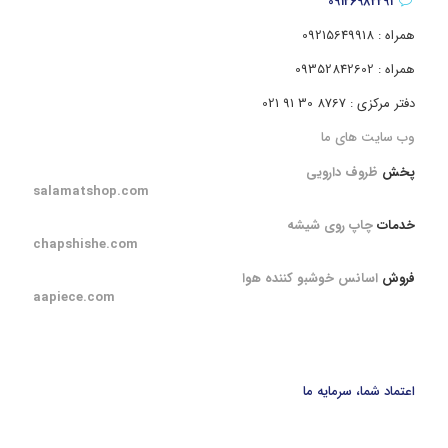
09126982291
همراه : 09215649918
همراه : 09352842602
دفتر مرکزی : 8767 30 91 021
وب سایت های ما
پخش
ظروف دارویی
salamatshop.com
خدمات
چاپ روی شیشه
chapshishe.com
فروش
اسانس خوشبو کننده هوا
aapiece.com
اعتماد شما، سرمایه ما