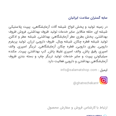
سایه گستران سلامت ایرانیان
در زمینه تولید و پخش انواع شیشه آلات آزمایشگاهی، پیپت پلاستیکی
شیشه ای, حلقه متالایز, سایر خدمات تولید ظروف بهداشتی, فروش ظروف
بهداشتی, پخش بطری عطر آزمایشگاهی بهداشتی, شیشه عطر و ادکلن,
تولید شیشه قطره چکان, شیشه ویال, ظروف دارویی ارزان, تولید پریفرم
دارویی, بطری دارویی, قطره چکان آزمایشگاهی, تریگر اسپری, والف
اسپری رقیق پاش, والف اسپری غلیظ پاش, کپ بهداشتی پیپت, مکنده
سیلیکونی پیپت و سایر خدمات تولید تریگر چاپ و بسته بندی ظروف
آزمایشگاهی بهداشتی و دارویی فعالیت دارد.
ایمیل :
info@salamatshop.com
ghatrechekan7@
ارتباط با کارشناس فروش و سفارش محصول