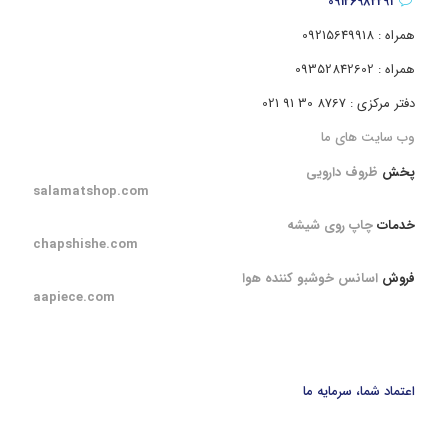
09126982291
همراه : 09215649918
همراه : 09352842602
دفتر مرکزی : 8767 30 91 021
وب سایت های ما
پخش
ظروف دارویی
salamatshop.com
خدمات
چاپ روی شیشه
chapshishe.com
فروش
اسانس خوشبو کننده هوا
aapiece.com
اعتماد شما، سرمایه ما