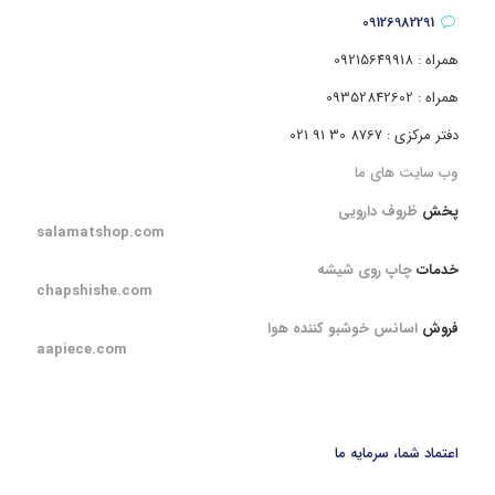
09126982291
همراه : 09215649918
همراه : 09352842602
دفتر مرکزی : 8767 30 91 021
وب سایت های ما
پخش
ظروف دارویی
salamatshop.com
خدمات
چاپ روی شیشه
chapshishe.com
فروش
اسانس خوشبو کننده هوا
aapiece.com
اعتماد شما، سرمایه ما