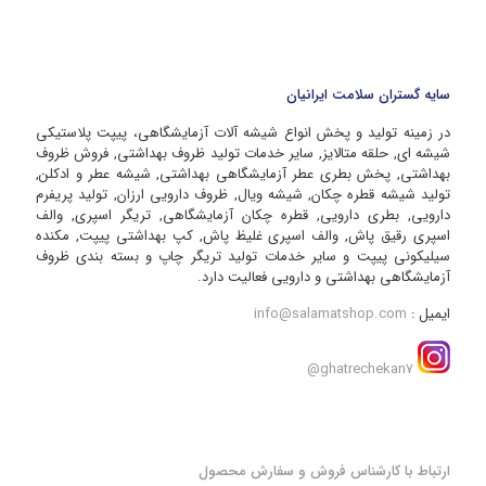
سایه گستران سلامت ایرانیان
در زمینه تولید و پخش انواع شیشه آلات آزمایشگاهی، پیپت پلاستیکی
شیشه ای, حلقه متالایز, سایر خدمات تولید ظروف بهداشتی, فروش ظروف
بهداشتی, پخش بطری عطر آزمایشگاهی بهداشتی, شیشه عطر و ادکلن,
تولید شیشه قطره چکان, شیشه ویال, ظروف دارویی ارزان, تولید پریفرم
دارویی, بطری دارویی, قطره چکان آزمایشگاهی, تریگر اسپری, والف
اسپری رقیق پاش, والف اسپری غلیظ پاش, کپ بهداشتی پیپت, مکنده
سیلیکونی پیپت و سایر خدمات تولید تریگر چاپ و بسته بندی ظروف
آزمایشگاهی بهداشتی و دارویی فعالیت دارد.
ایمیل :
info@salamatshop.com
ghatrechekan7@
ارتباط با کارشناس فروش و سفارش محصول