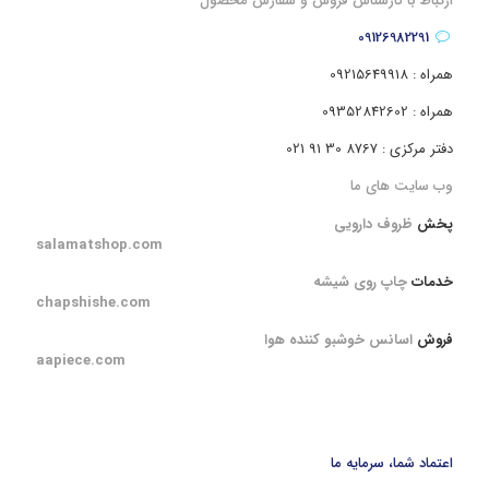
ارتباط با کارشناس فروش و سفارش محصول
09126982291
همراه : 09215649918
همراه : 09352842602
دفتر مرکزی : 8767 30 91 021
وب سایت های ما
پخش
ظروف دارویی
salamatshop.com
خدمات
چاپ روی شیشه
chapshishe.com
فروش
اسانس خوشبو کننده هوا
aapiece.com
اعتماد شما، سرمایه ما