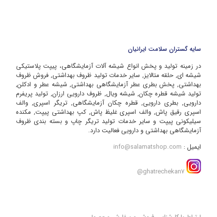
سایه گستران سلامت ایرانیان
در زمینه تولید و پخش انواع شیشه آلات آزمایشگاهی، پیپت پلاستیکی
شیشه ای, حلقه متالایز, سایر خدمات تولید ظروف بهداشتی, فروش ظروف
بهداشتی, پخش بطری عطر آزمایشگاهی بهداشتی, شیشه عطر و ادکلن,
تولید شیشه قطره چکان, شیشه ویال, ظروف دارویی ارزان, تولید پریفرم
دارویی, بطری دارویی, قطره چکان آزمایشگاهی, تریگر اسپری, والف
اسپری رقیق پاش, والف اسپری غلیظ پاش, کپ بهداشتی پیپت, مکنده
سیلیکونی پیپت و سایر خدمات تولید تریگر چاپ و بسته بندی ظروف
آزمایشگاهی بهداشتی و دارویی فعالیت دارد.
ایمیل :
info@salamatshop.com
ghatrechekan7@