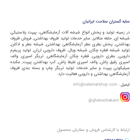
سایه گستران سلامت ایرانیان
در زمینه تولید و پخش انواع شیشه آلات آزمایشگاهی، پیپت پلاستیکی
شیشه ای, حلقه متالایز, سایر خدمات تولید ظروف بهداشتی, فروش ظروف
بهداشتی, پخش بطری عطر آزمایشگاهی بهداشتی, شیشه عطر و ادکلن,
تولید شیشه قطره چکان, شیشه ویال, ظروف دارویی ارزان, تولید پریفرم
دارویی, بطری دارویی, قطره چکان آزمایشگاهی, تریگر اسپری, والف
اسپری رقیق پاش, والف اسپری غلیظ پاش, کپ بهداشتی پیپت, مکنده
سیلیکونی پیپت و سایر خدمات تولید تریگر چاپ و بسته بندی ظروف
آزمایشگاهی بهداشتی و دارویی فعالیت دارد.
ایمیل :
info@salamatshop.com
ghatrechekan7@
ارتباط با کارشناس فروش و سفارش محصول