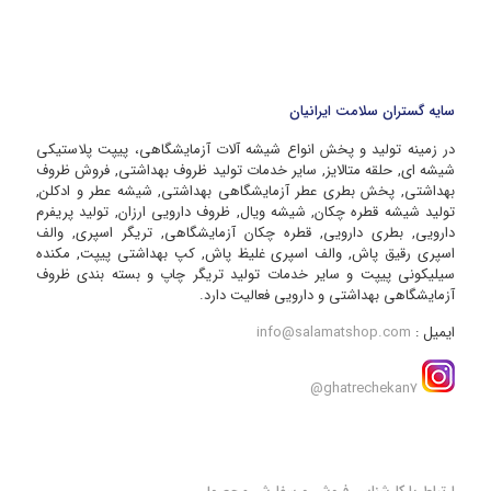
سایه گستران سلامت ایرانیان
در زمینه تولید و پخش انواع شیشه آلات آزمایشگاهی، پیپت پلاستیکی
شیشه ای, حلقه متالایز, سایر خدمات تولید ظروف بهداشتی, فروش ظروف
بهداشتی, پخش بطری عطر آزمایشگاهی بهداشتی, شیشه عطر و ادکلن,
تولید شیشه قطره چکان, شیشه ویال, ظروف دارویی ارزان, تولید پریفرم
دارویی, بطری دارویی, قطره چکان آزمایشگاهی, تریگر اسپری, والف
اسپری رقیق پاش, والف اسپری غلیظ پاش, کپ بهداشتی پیپت, مکنده
سیلیکونی پیپت و سایر خدمات تولید تریگر چاپ و بسته بندی ظروف
آزمایشگاهی بهداشتی و دارویی فعالیت دارد.
ایمیل :
info@salamatshop.com
ghatrechekan7@