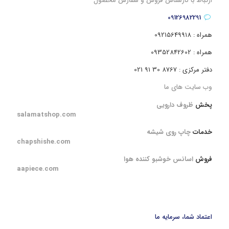
ارتباط با کارشناس فروش و سفارش محصول
09126982291
همراه : 09215649918
همراه : 09352842602
دفتر مرکزی : 8767 30 91 021
وب سایت های ما
پخش
ظروف دارویی
salamatshop.com
خدمات
چاپ روی شیشه
chapshishe.com
فروش
اسانس خوشبو کننده هوا
aapiece.com
اعتماد شما، سرمایه ما