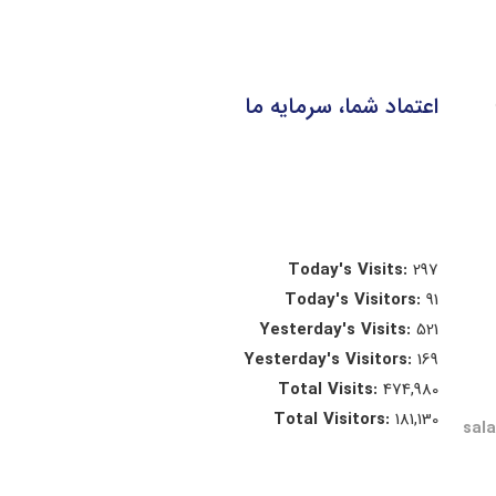
اعتماد شما، سرمایه ما
Today's Visits:
297
Today's Visitors:
91
Yesterday's Visits:
521
Yesterday's Visitors:
169
Total Visits:
474,980
Total Visitors:
181,130
sal