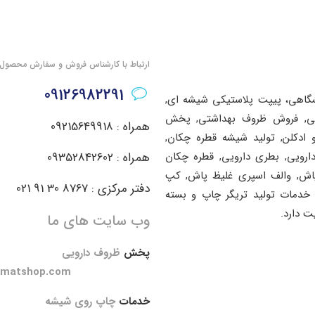
ارتباط با کارشناس فروش و سفارش محصول
09126982291
شگاهی، پیپت پلاستیکی شیشه ای,
اشتی, فروش ظروف بهداشتی, پخش
همراه : 09215649918
ادکلن, تولید شیشه قطره چکان,
دارویی, بطری دارویی, قطره چکان
همراه : 09352842602
پاش, والف اسپری غلیظ پاش, کپ
دفتر مرکزی : 8767 30 91 021
خدمات تولید تریگر چاپ و بسته
ت دارد.
وب سایت های ما
پخش
ظروف دارویی
amatshop.com
خدمات
چاپ روی شیشه