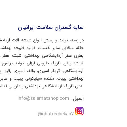
سایه گستران سلامت ایرانیان
در زمینه تولید و پخش انواع شیشه آلات آزمای
حلقه متالایز, سایر خدمات تولید ظروف بهد
بطری عطر آزمایشگاهی بهداشتی, شیشه عطر و 
شیشه ویال, ظروف دارویی ارزان, تولید پریفرم 
آزمایشگاهی, تریگر اسپری, والف اسپری رقیق 
بهداشتی پیپت, مکنده سیلیکونی پیپت و سایر 
بندی ظروف آزمایشگاهی بهداشتی و دارویی فعالی
ایمیل :
info@salamatshop.com
ghatrechekan7@