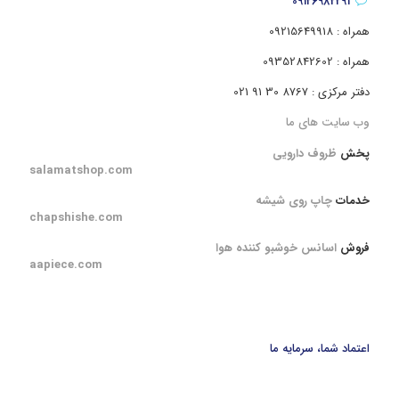
09126982291
همراه : 09215649918
همراه : 09352842602
دفتر مرکزی : 8767 30 91 021
وب سایت های ما
پخش
ظروف دارویی
salamatshop.com
خدمات
چاپ روی شیشه
chapshishe.com
فروش
اسانس خوشبو کننده هوا
aapiece.com
اعتماد شما، سرمایه ما