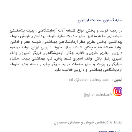
سایه گستران سلامت ایرانیان
در زمینه تولید و پخش انواع شیشه آلات آزمایشگاهی، پیپت پلاستیکی
شیشه ای, حلقه متالایز, سایر خدمات تولید ظروف بهداشتی, فروش ظروف
بهداشتی, پخش بطری عطر آزمایشگاهی بهداشتی, شیشه عطر و ادکلن,
تولید شیشه قطره چکان, شیشه ویال, ظروف دارویی ارزان, تولید پریفرم
دارویی, بطری دارویی, قطره چکان آزمایشگاهی, تریگر اسپری, والف
اسپری رقیق پاش, والف اسپری غلیظ پاش, کپ بهداشتی پیپت, مکنده
سیلیکونی پیپت و سایر خدمات تولید تریگر چاپ و بسته بندی ظروف
آزمایشگاهی بهداشتی و دارویی فعالیت دارد.
ایمیل :
info@salamatshop.com
ghatrechekan7@
ارتباط با کارشناس فروش و سفارش محصول