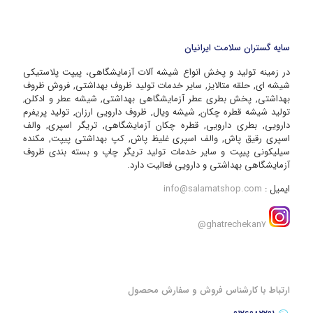
سایه گستران سلامت ایرانیان
در زمینه تولید و پخش انواع شیشه آلات آزمایشگاهی، پیپت پلاستیکی
شیشه ای, حلقه متالایز, سایر خدمات تولید ظروف بهداشتی, فروش ظروف
بهداشتی, پخش بطری عطر آزمایشگاهی بهداشتی, شیشه عطر و ادکلن,
تولید شیشه قطره چکان, شیشه ویال, ظروف دارویی ارزان, تولید پریفرم
دارویی, بطری دارویی, قطره چکان آزمایشگاهی, تریگر اسپری, والف
اسپری رقیق پاش, والف اسپری غلیظ پاش, کپ بهداشتی پیپت, مکنده
سیلیکونی پیپت و سایر خدمات تولید تریگر چاپ و بسته بندی ظروف
آزمایشگاهی بهداشتی و دارویی فعالیت دارد.
ایمیل :
info@salamatshop.com
ghatrechekan7@
ارتباط با کارشناس فروش و سفارش محصول