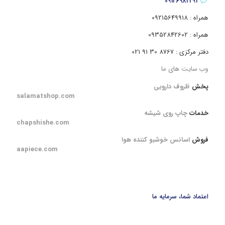
09126982291
همراه : 09215649918
همراه : 09352842602
دفتر مرکزی : 8767 30 91 021
وب سایت های ما
پخش
ظروف دارویی
salamatshop.com
خدمات
چاپ روی شیشه
chapshishe.com
فروش
اسانس خوشبو کننده هوا
aapiece.com
اعتماد شما، سرمایه ما