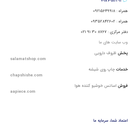
09126982291
همراه : 09215649918
همراه : 09352842602
دفتر مرکزی : 8767 30 91 021
وب سایت های ما
پخش
ظروف دارویی
salamatshop.com
خدمات
چاپ روی شیشه
chapshishe.com
فروش
اسانس خوشبو کننده هوا
aapiece.com
اعتماد شما، سرمایه ما