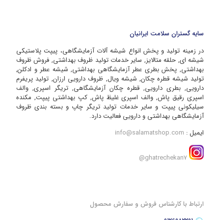
سایه گستران سلامت ایرانیان
در زمینه تولید و پخش انواع شیشه آلات آزمایشگاهی، پیپت پلاستیکی
شیشه ای, حلقه متالایز, سایر خدمات تولید ظروف بهداشتی, فروش ظروف
بهداشتی, پخش بطری عطر آزمایشگاهی بهداشتی, شیشه عطر و ادکلن,
تولید شیشه قطره چکان, شیشه ویال, ظروف دارویی ارزان, تولید پریفرم
دارویی, بطری دارویی, قطره چکان آزمایشگاهی, تریگر اسپری, والف
اسپری رقیق پاش, والف اسپری غلیظ پاش, کپ بهداشتی پیپت, مکنده
سیلیکونی پیپت و سایر خدمات تولید تریگر چاپ و بسته بندی ظروف
آزمایشگاهی بهداشتی و دارویی فعالیت دارد.
ایمیل :
info@salamatshop.com
ghatrechekan7@
ارتباط با کارشناس فروش و سفارش محصول