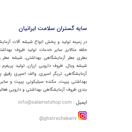
سایه گستران سلامت ایرانیان
در زمینه تولید و پخش انواع شیشه آلات آزمای
حلقه متالایز, سایر خدمات تولید ظروف بهد
بطری عطر آزمایشگاهی بهداشتی, شیشه عطر و 
شیشه ویال, ظروف دارویی ارزان, تولید پریفرم 
آزمایشگاهی, تریگر اسپری, والف اسپری رقیق 
بهداشتی پیپت, مکنده سیلیکونی پیپت و سایر 
بندی ظروف آزمایشگاهی بهداشتی و دارویی فعالی
ایمیل :
info@salamatshop.com
ghatrechekan7@