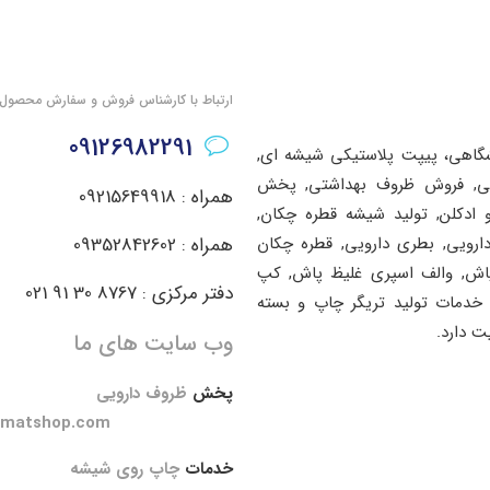
ارتباط با کارشناس فروش و سفارش محصول
09126982291
شگاهی، پیپت پلاستیکی شیشه ای,
اشتی, فروش ظروف بهداشتی, پخش
همراه : 09215649918
ادکلن, تولید شیشه قطره چکان,
دارویی, بطری دارویی, قطره چکان
همراه : 09352842602
پاش, والف اسپری غلیظ پاش, کپ
دفتر مرکزی : 8767 30 91 021
خدمات تولید تریگر چاپ و بسته
ت دارد.
وب سایت های ما
پخش
ظروف دارویی
amatshop.com
خدمات
چاپ روی شیشه