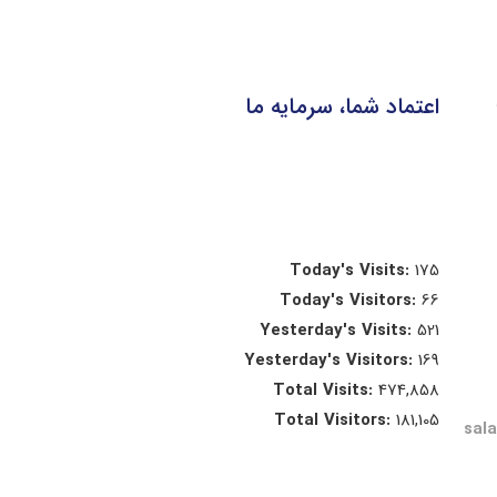
اعتماد شما، سرمایه ما
Today's Visits:
175
Today's Visitors:
66
Yesterday's Visits:
521
Yesterday's Visitors:
169
Total Visits:
474,858
Total Visitors:
181,105
sal