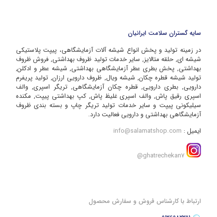
سایه گستران سلامت ایرانیان
در زمینه تولید و پخش انواع شیشه آلات آزمایشگاهی، پیپت پلاستیکی
شیشه ای, حلقه متالایز, سایر خدمات تولید ظروف بهداشتی, فروش ظروف
بهداشتی, پخش بطری عطر آزمایشگاهی بهداشتی, شیشه عطر و ادکلن,
تولید شیشه قطره چکان, شیشه ویال, ظروف دارویی ارزان, تولید پریفرم
دارویی, بطری دارویی, قطره چکان آزمایشگاهی, تریگر اسپری, والف
اسپری رقیق پاش, والف اسپری غلیظ پاش, کپ بهداشتی پیپت, مکنده
سیلیکونی پیپت و سایر خدمات تولید تریگر چاپ و بسته بندی ظروف
آزمایشگاهی بهداشتی و دارویی فعالیت دارد.
ایمیل :
info@salamatshop.com
ghatrechekan7@
ارتباط با کارشناس فروش و سفارش محصول