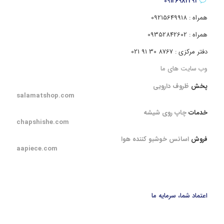
09126982291
همراه : 09215649918
همراه : 09352842602
دفتر مرکزی : 8767 30 91 021
وب سایت های ما
پخش
ظروف دارویی
salamatshop.com
خدمات
چاپ روی شیشه
chapshishe.com
فروش
اسانس خوشبو کننده هوا
aapiece.com
اعتماد شما، سرمایه ما