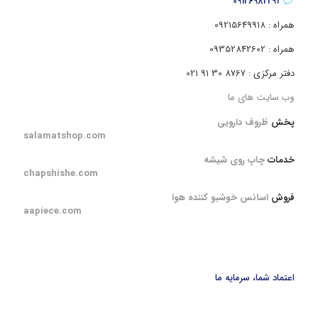
09126982291
همراه : 09215649918
همراه : 09352842602
دفتر مرکزی : 8767 30 91 021
وب سایت های ما
پخش
ظروف دارویی
salamatshop.com
خدمات
چاپ روی شیشه
chapshishe.com
فروش
اسانس خوشبو کننده هوا
aapiece.com
اعتماد شما، سرمایه ما