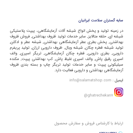
سایه گستران سلامت ایرانیان
در زمینه تولید و پخش انواع شیشه آلات آزمایشگاهی، پیپت پلاستیکی
شیشه ای, حلقه متالایز, سایر خدمات تولید ظروف بهداشتی, فروش ظروف
بهداشتی, پخش بطری عطر آزمایشگاهی بهداشتی, شیشه عطر و ادکلن,
تولید شیشه قطره چکان, شیشه ویال, ظروف دارویی ارزان, تولید پریفرم
دارویی, بطری دارویی, قطره چکان آزمایشگاهی, تریگر اسپری, والف
اسپری رقیق پاش, والف اسپری غلیظ پاش, کپ بهداشتی پیپت, مکنده
سیلیکونی پیپت و سایر خدمات تولید تریگر چاپ و بسته بندی ظروف
آزمایشگاهی بهداشتی و دارویی فعالیت دارد.
ایمیل :
info@salamatshop.com
ghatrechekan7@
ارتباط با کارشناس فروش و سفارش محصول