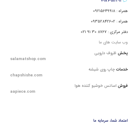
09126982291
همراه : 09215649918
همراه : 09352842602
دفتر مرکزی : 8767 30 91 021
وب سایت های ما
پخش
ظروف دارویی
salamatshop.com
خدمات
چاپ روی شیشه
chapshishe.com
فروش
اسانس خوشبو کننده هوا
aapiece.com
اعتماد شما، سرمایه ما