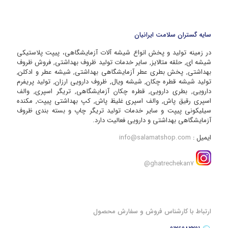
سایه گستران سلامت ایرانیان
در زمینه تولید و پخش انواع شیشه آلات آزمایشگاهی، پیپت پلاستیکی
شیشه ای, حلقه متالایز, سایر خدمات تولید ظروف بهداشتی, فروش ظروف
بهداشتی, پخش بطری عطر آزمایشگاهی بهداشتی, شیشه عطر و ادکلن,
تولید شیشه قطره چکان, شیشه ویال, ظروف دارویی ارزان, تولید پریفرم
دارویی, بطری دارویی, قطره چکان آزمایشگاهی, تریگر اسپری, والف
اسپری رقیق پاش, والف اسپری غلیظ پاش, کپ بهداشتی پیپت, مکنده
سیلیکونی پیپت و سایر خدمات تولید تریگر چاپ و بسته بندی ظروف
آزمایشگاهی بهداشتی و دارویی فعالیت دارد.
ایمیل :
info@salamatshop.com
ghatrechekan7@
ارتباط با کارشناس فروش و سفارش محصول