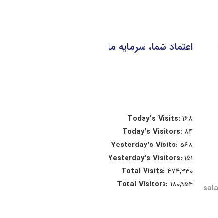
اعتماد شما، سرمایه ما
Today's Visits:
168
Today's Visitors:
84
Yesterday's Visits:
568
Yesterday's Visitors:
151
Total Visits:
474,330
Total Visitors:
180,954
sal