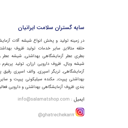
سایه گستران سلامت ایرانیان
در زمینه تولید و پخش انواع شیشه آلات آزمای
حلقه متالایز, سایر خدمات تولید ظروف بهد
بطری عطر آزمایشگاهی بهداشتی, شیشه عطر و 
شیشه ویال, ظروف دارویی ارزان, تولید پریفرم 
آزمایشگاهی, تریگر اسپری, والف اسپری رقیق 
بهداشتی پیپت, مکنده سیلیکونی پیپت و سایر 
بندی ظروف آزمایشگاهی بهداشتی و دارویی فعالی
ایمیل :
info@salamatshop.com
ghatrechekan7@