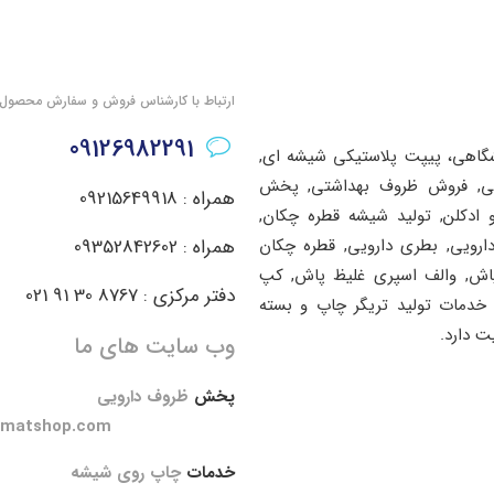
ارتباط با کارشناس فروش و سفارش محصول
09126982291
شگاهی، پیپت پلاستیکی شیشه ای,
اشتی, فروش ظروف بهداشتی, پخش
همراه : 09215649918
ادکلن, تولید شیشه قطره چکان,
دارویی, بطری دارویی, قطره چکان
همراه : 09352842602
پاش, والف اسپری غلیظ پاش, کپ
دفتر مرکزی : 8767 30 91 021
خدمات تولید تریگر چاپ و بسته
ت دارد.
وب سایت های ما
پخش
ظروف دارویی
amatshop.com
خدمات
چاپ روی شیشه