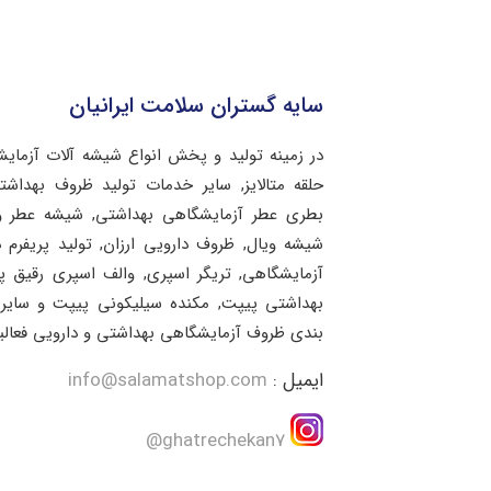
سایه گستران سلامت ایرانیان
در زمینه تولید و پخش انواع شیشه آلات آزمای
حلقه متالایز, سایر خدمات تولید ظروف بهد
بطری عطر آزمایشگاهی بهداشتی, شیشه عطر و 
شیشه ویال, ظروف دارویی ارزان, تولید پریفرم 
آزمایشگاهی, تریگر اسپری, والف اسپری رقیق 
بهداشتی پیپت, مکنده سیلیکونی پیپت و سایر 
بندی ظروف آزمایشگاهی بهداشتی و دارویی فعالی
ایمیل :
info@salamatshop.com
ghatrechekan7@