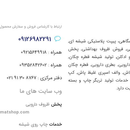
ارتباط با کارشناس فروش و سفارش محصول
09126982291
شگاهی، پیپت پلاستیکی شیشه ای,
اشتی, فروش ظروف بهداشتی, پخش
همراه : 09215649918
ادکلن, تولید شیشه قطره چکان,
دارویی, بطری دارویی, قطره چکان
همراه : 09352842602
پاش, والف اسپری غلیظ پاش, کپ
دفتر مرکزی : 8767 30 91 021
خدمات تولید تریگر چاپ و بسته
ت دارد.
وب سایت های ما
پخش
ظروف دارویی
amatshop.com
خدمات
چاپ روی شیشه