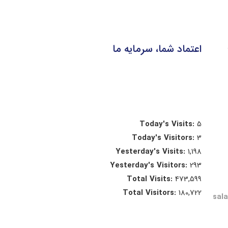
اعتماد شما، سرمایه ما
Today's Visits:
5
Today's Visitors:
3
Yesterday's Visits:
1,198
Yesterday's Visitors:
293
Total Visits:
473,599
Total Visitors:
180,722
sal