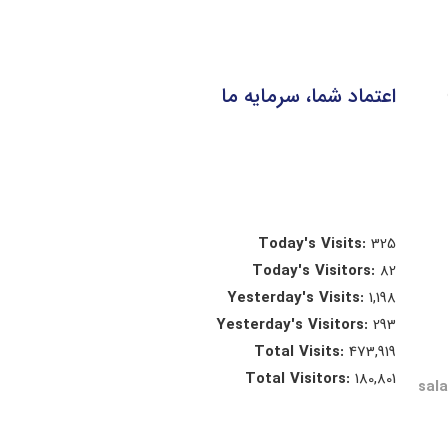
اعتماد شما، سرمایه ما
Today's Visits:
325
Today's Visitors:
82
Yesterday's Visits:
1,198
Yesterday's Visitors:
293
Total Visits:
473,919
Total Visitors:
180,801
sal