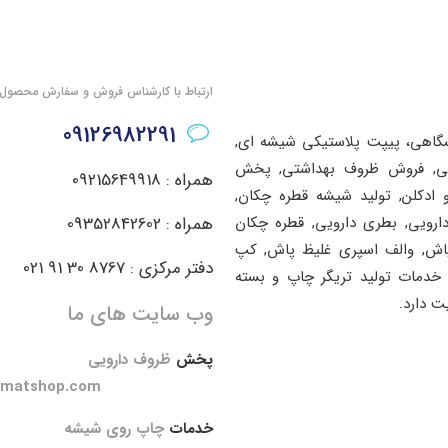
ارتباط با کارشناس فروش و سفارش محصول
09126982291
شگاهی، پیپت پلاستیکی شیشه ای,
اشتی, فروش ظروف بهداشتی, پخش
همراه : 09215649918
ادکلن, تولید شیشه قطره چکان,
دارویی, بطری دارویی, قطره چکان
همراه : 09352842602
پاش, والف اسپری غلیظ پاش, کپ
دفتر مرکزی : 8767 30 91 021
خدمات تولید تریگر چاپ و بسته
ت دارد.
وب سایت های ما
پخش
ظروف دارویی
amatshop.com
خدمات
چاپ روی شیشه