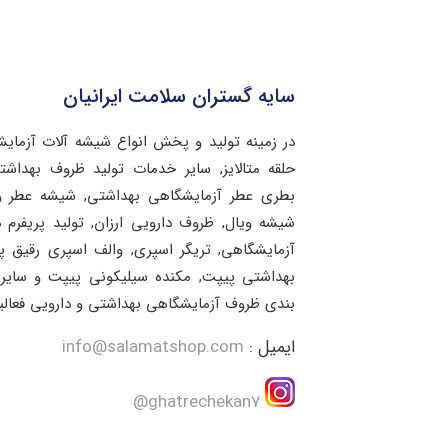
سایه گستران سلامت ایرانیان
در زمینه تولید و پخش انواع شیشه آلات آزمای
حلقه متالایز, سایر خدمات تولید ظروف بهد
بطری عطر آزمایشگاهی بهداشتی, شیشه عطر و 
شیشه ویال, ظروف دارویی ارزان, تولید پریفرم 
آزمایشگاهی, تریگر اسپری, والف اسپری رقیق 
بهداشتی پیپت, مکنده سیلیکونی پیپت و سایر 
بندی ظروف آزمایشگاهی بهداشتی و دارویی فعالی
ایمیل :
info@salamatshop.com
ghatrechekan7@