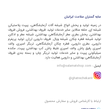
سایه گستران سلامت ایرانیان
در زمینه تولید و پخش انواع شیشه آلات آزمایشگاهی، پیپت پلاستیکی
شیشه ای, حلقه متالایز, سایر خدمات تولید ظروف بهداشتی, فروش ظروف
بهداشتی, پخش بطری عطر آزمایشگاهی بهداشتی, شیشه عطر و ادکلن,
تولید شیشه قطره چکان, شیشه ویال, ظروف دارویی ارزان, تولید پریفرم
دارویی, بطری دارویی, قطره چکان آزمایشگاهی, تریگر اسپری, والف
اسپری رقیق پاش, والف اسپری غلیظ پاش, کپ بهداشتی پیپت, مکنده
سیلیکونی پیپت و سایر خدمات تولید تریگر چاپ و بسته بندی ظروف
آزمایشگاهی بهداشتی و دارویی فعالیت دارد.
ایمیل :
info@salamatshop.com
ghatrechekan7@
ارتباط با کارشناس فروش و سفارش محصول