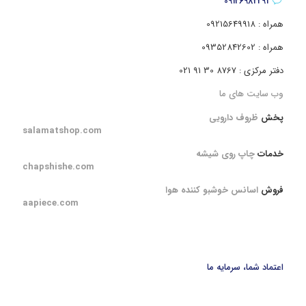
09126982291
همراه : 09215649918
همراه : 09352842602
دفتر مرکزی : 8767 30 91 021
وب سایت های ما
پخش
ظروف دارویی
salamatshop.com
خدمات
چاپ روی شیشه
chapshishe.com
فروش
اسانس خوشبو کننده هوا
aapiece.com
اعتماد شما، سرمایه ما