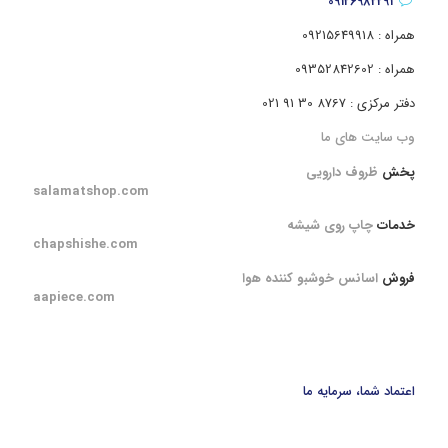
09126982291
همراه : 09215649918
همراه : 09352842602
دفتر مرکزی : 8767 30 91 021
وب سایت های ما
پخش
ظروف دارویی
salamatshop.com
خدمات
چاپ روی شیشه
chapshishe.com
فروش
اسانس خوشبو کننده هوا
aapiece.com
اعتماد شما، سرمایه ما