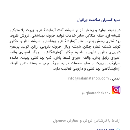
سایه گستران سلامت ایرانیان
در زمینه تولید و پخش انواع شیشه آلات آزمایشگاهی، پیپت پلاستیکی
شیشه ای, حلقه متالایز, سایر خدمات تولید ظروف بهداشتی, فروش ظروف
بهداشتی, پخش بطری عطر آزمایشگاهی بهداشتی, شیشه عطر و ادکلن,
تولید شیشه قطره چکان, شیشه ویال, ظروف دارویی ارزان, تولید پریفرم
دارویی, بطری دارویی, قطره چکان آزمایشگاهی, تریگر اسپری, والف
اسپری رقیق پاش, والف اسپری غلیظ پاش, کپ بهداشتی پیپت, مکنده
سیلیکونی پیپت و سایر خدمات تولید تریگر چاپ و بسته بندی ظروف
آزمایشگاهی بهداشتی و دارویی فعالیت دارد.
ایمیل :
info@salamatshop.com
ghatrechekan7@
ارتباط با کارشناس فروش و سفارش محصول