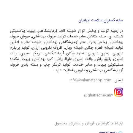
سایه گستران سلامت ایرانیان
در زمینه تولید و پخش انواع شیشه آلات آزمایشگاهی، پیپت پلاستیکی
شیشه ای, حلقه متالایز, سایر خدمات تولید ظروف بهداشتی, فروش ظروف
بهداشتی, پخش بطری عطر آزمایشگاهی بهداشتی, شیشه عطر و ادکلن,
تولید شیشه قطره چکان, شیشه ویال, ظروف دارویی ارزان, تولید پریفرم
دارویی, بطری دارویی, قطره چکان آزمایشگاهی, تریگر اسپری, والف
اسپری رقیق پاش, والف اسپری غلیظ پاش, کپ بهداشتی پیپت, مکنده
سیلیکونی پیپت و سایر خدمات تولید تریگر چاپ و بسته بندی ظروف
آزمایشگاهی بهداشتی و دارویی فعالیت دارد.
ایمیل :
info@salamatshop.com
ghatrechekan7@
ارتباط با کارشناس فروش و سفارش محصول