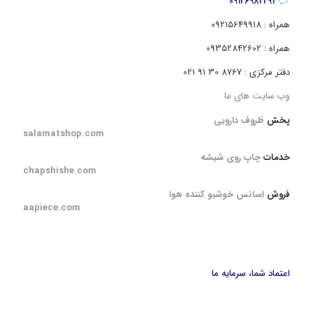
09126982291
همراه : 09215649918
همراه : 09352842602
دفتر مرکزی : 8767 30 91 021
وب سایت های ما
پخش
ظروف دارویی
salamatshop.com
خدمات
چاپ روی شیشه
chapshishe.com
فروش
اسانس خوشبو کننده هوا
aapiece.com
اعتماد شما، سرمایه ما