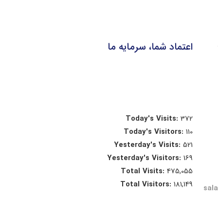
اعتماد شما، سرمایه ما
Today's Visits:
372
Today's Visitors:
110
Yesterday's Visits:
521
Yesterday's Visitors:
169
Total Visits:
475,055
Total Visitors:
181,149
sal