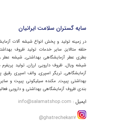
سایه گستران سلامت ایرانیان
در زمینه تولید و پخش انواع شیشه آلات آزمای
حلقه متالایز, سایر خدمات تولید ظروف بهد
بطری عطر آزمایشگاهی بهداشتی, شیشه عطر و 
شیشه ویال, ظروف دارویی ارزان, تولید پریفرم 
آزمایشگاهی, تریگر اسپری, والف اسپری رقیق 
بهداشتی پیپت, مکنده سیلیکونی پیپت و سایر 
بندی ظروف آزمایشگاهی بهداشتی و دارویی فعالی
ایمیل :
info@salamatshop.com
ghatrechekan7@