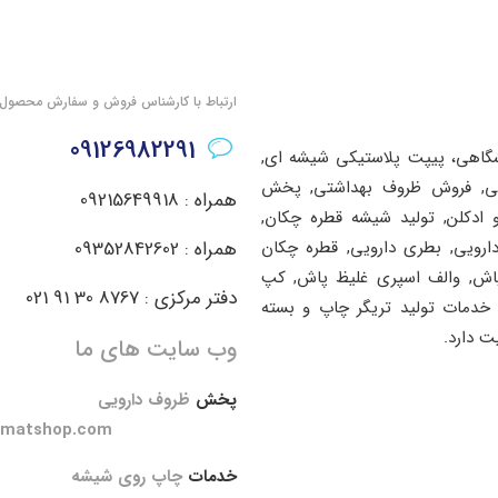
ارتباط با کارشناس فروش و سفارش محصول
09126982291
شگاهی، پیپت پلاستیکی شیشه ای,
اشتی, فروش ظروف بهداشتی, پخش
همراه : 09215649918
ادکلن, تولید شیشه قطره چکان,
دارویی, بطری دارویی, قطره چکان
همراه : 09352842602
پاش, والف اسپری غلیظ پاش, کپ
دفتر مرکزی : 8767 30 91 021
خدمات تولید تریگر چاپ و بسته
ت دارد.
وب سایت های ما
پخش
ظروف دارویی
amatshop.com
خدمات
چاپ روی شیشه