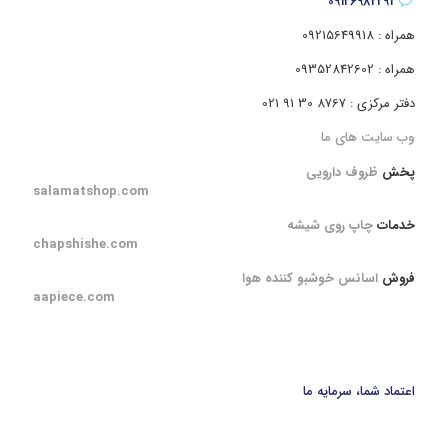
09126982291
همراه : 09215649918
همراه : 09352842602
دفتر مرکزی : 8767 30 91 021
وب سایت های ما
پخش
ظروف دارویی
salamatshop.com
خدمات
چاپ روی شیشه
chapshishe.com
فروش
اسانس خوشبو کننده هوا
aapiece.com
اعتماد شما، سرمایه ما